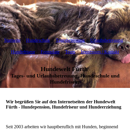
Startseite
Hundeschule
Tagesbetreuung
Urlaubsbetreuung
Hundefriseur
Formulare
Team
Impressum / Kontakt
Hundewelt Fürth
Tages- und Urlaubsbetreuung, Hundeschule und
Hundefriseur
Wir begrüßen Sie auf den Internetseiten der Hundewelt
Fürth - Hundepension, Hundefriseur und Hundeerziehung
Seit 2003 arbeiten wir hauptberuflich mit Hunden, beginnend