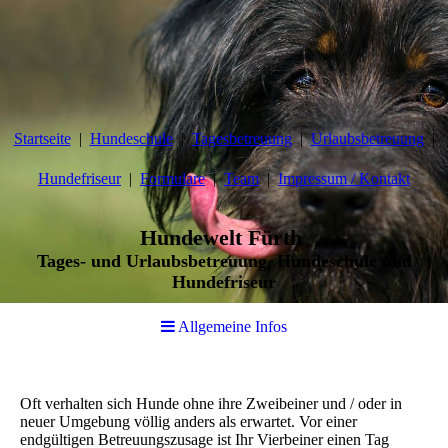
Startseite
Hundeschule
Tagesbetreuung
Urlaubsbetreuung
Hundefriseur
Formulare
Team
Impressum / Kontakt
Hundewelt Fürth
Tages- und Urlaubsbetreuung, Hundeschule und
Hundefriseur
Allgemeine Infos
Oft verhalten sich Hunde ohne ihre Zweibeiner und / oder in
neuer Umgebung völlig anders als erwartet. Vor einer
endgültigen Betreuungszusage ist Ihr Vierbeiner einen Tag