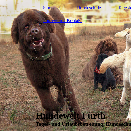
Startseite
Hundeschule
Tagesb
Impressum / Kontakt
Hundewelt Fürth
Tages- und Urlaubsbetreuung, Hundeschu