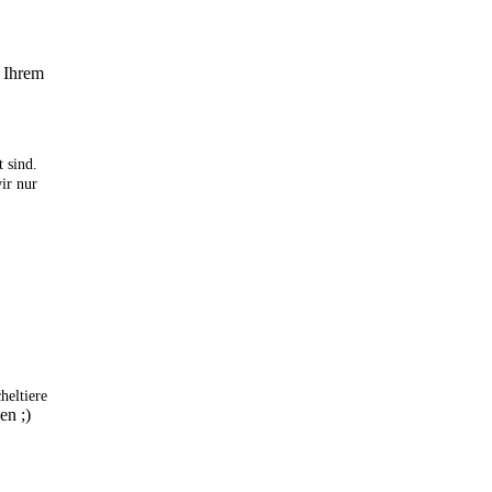
h Ihrem
 sind.
ir nur
heltiere
sen ;)