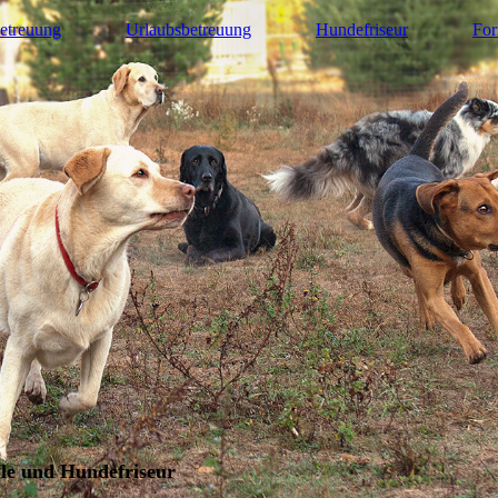
etreuung
Urlaubsbetreuung
Hundefriseur
For
le und Hundefriseur