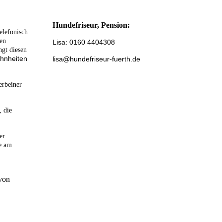
Hundefriseur, Pension:
elefonisch
ren
Lisa: 0160 4404308
ngt diesen
ohnheiten
lisa@hundefriseur-fuerth.de
erbeiner
, die
er
te am
 von