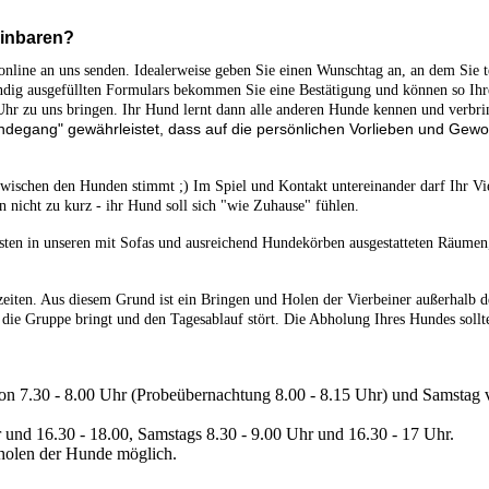
einbaren?
online an uns senden. Idealerweise geben Sie einen Wunschtag an, an dem Sie t
tändig ausgefüllten Formulars bekommen Sie eine Bestätigung und können so Ih
hr zu uns bringen. Ihr Hund lernt dann alle anderen Hunde kennen und verbri
degang" gewährleistet, dass auf die persönlichen Vorlieben und Gew
 zwischen den Hunden stimmt ;) Im Spiel und Kontakt untereinander darf Ihr Vi
 nicht zu kurz - ihr Hund soll sich "wie Zuhause" fühlen.
sten in unseren mit Sofas und ausreichend Hundekörben ausgestatteten Räumen
eiten. Aus diesem Grund ist ein Bringen und Holen der Vierbeiner außerhalb d
in die Gruppe bringt und den Tagesablauf stört. Die Abholung Ihres Hundes soll
.
von 7.30 - 8.00 Uhr (Probeübernachtung 8.00 - 8.15 Uhr) und Samstag
r und 16.30 - 18.00, Samstags 8.30 - 9.00 Uhr und 16.30 - 17 Uhr.
holen der Hunde möglich.